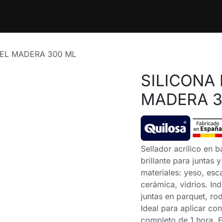
ntos
Blog
Cita
Contáctenos
Trabajos
SEL MADERA 300 ML
SILICONA 
MADERA 3
Sellador acrílico en
brillante para juntas
materiales: yeso, esca
cerámica, vidrios. In
juntas en parquet, ro
Ideal para aplicar co
completo de 1 hora. E