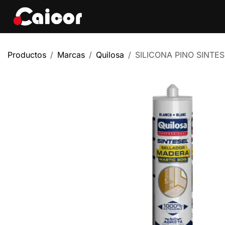
IR AL CONTENIDO
Tienda
Marcas
Eve
Productos
Marcas
Quilosa
SILICONA PINO SINTE