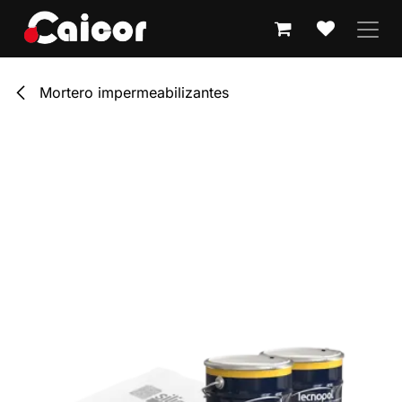
IR AL CONTENIDO
Mortero impermeabilizantes