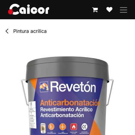
IR AL CONTENIDO
Pintura acrílica