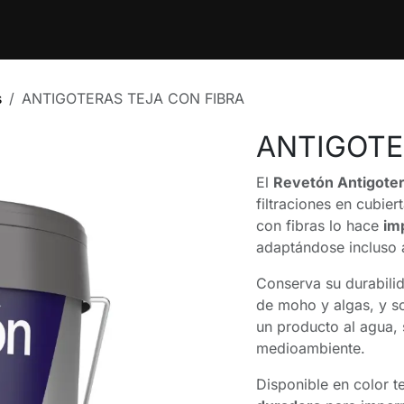
ntos
Blog
Cita
Contáctenos
Trabajos
s
ANTIGOTERAS TEJA CON FIBRA
ANTIGOTE
El
Revetón Antigote
filtraciones en cubier
con fibras lo hace
im
adaptándose incluso a
Conserva su durabilida
de moho y algas, y so
un producto al agua, 
medioambiente.
Disponible en color t