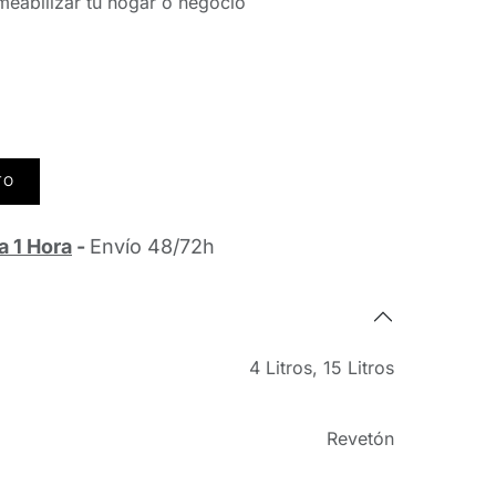
eabilizar tu hogar o negocio
TO
a 1 Hora
-
Envío 48/72h
4 Litros
,
15 Litros
Revetón