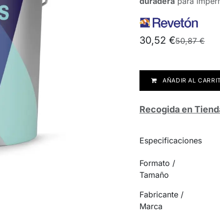
duradera
para imperm
30,52
€
50,87
€
AÑADIR AL CARRI
Recogida en Tiend
Especificaciones
Formato /
Tamaño
Fabricante /
Marca