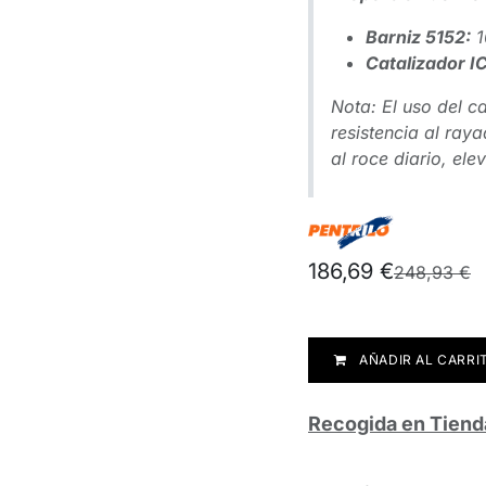
Barniz 5152:
1
Catalizador I
Nota: El uso del c
resistencia al ray
al roce diario, el
186,69
€
248,93
€
AÑADIR AL CARRI
Recogida en Tiend