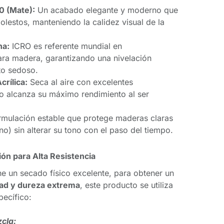
20 (Mate):
Un acabado elegante y moderno que
molestos, manteniendo la calidez visual de la
na:
ICRO es referente mundial en
ara madera, garantizando una nivelación
to sedoso.
rílica:
Seca al aire con excelentes
o alcanza su máximo rendimiento al ser
mulación estable que protege maderas claras
sno) sin alterar su tono con el paso del tiempo.
ión para Alta Resistencia
ene un secado físico excelente, para obtener un
dad y dureza extrema
, este producto se utiliza
pecífico:
cla: