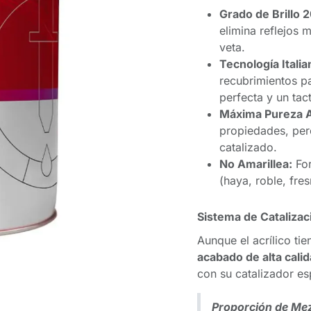
Grado de Brillo 
elimina reflejos 
veta.
Tecnología Italia
recubrimientos p
perfecta y un tac
Máxima Pureza Ac
propiedades, per
catalizado.
No Amarillea:
For
(haya, roble, fre
Sistema de Catalizac
Aunque el acrílico ti
acabado de alta cali
con su catalizador es
Proporción de Mez