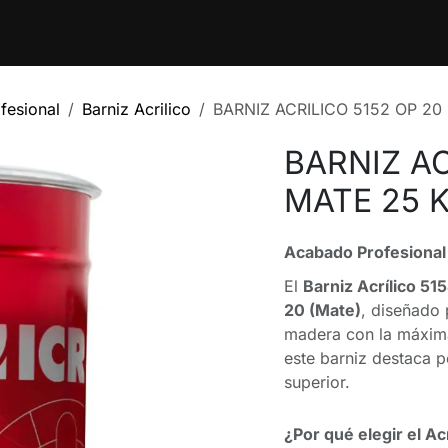
ntos
Blog
Cita
Contáctenos
Trabajos
fesional
Barniz Acrilico
BARNIZ ACRILICO 5152 OP 20
BARNIZ AC
MATE 25 
Acabado Profesional 
El
Barniz Acrílico 51
20 (Mate)
, diseñado 
madera con la máxima 
este barniz destaca p
superior.
¿Por qué elegir el Ac