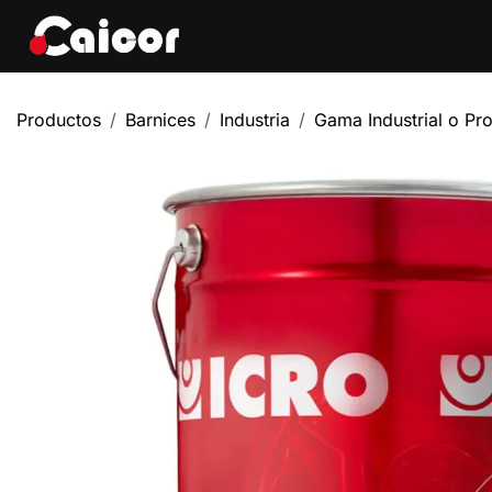
IR AL CONTENIDO
Tienda
Marcas
Eve
Productos
Barnices
Industria
Gama Industrial o Pro