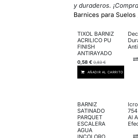
y duraderos. ¡Compra
Barnices para Suelos 
TIXOL BARNIZ
Dec
ACRILICO PU
Dur
FINISH
Ant
ANTIRAYADO
0,58
€
0,83
€
AÑADIR AL CARRITO
BARNIZ
Icr
SATINADO
754
PARQUET
Al 
ESCALERA
Efe
AGUA
INCOLORO