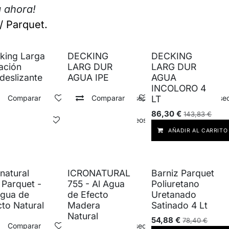
 ahora!
/ Parquet.
king Larga
DECKING
DECKING
ación
LARG DUR
LARG DUR
ideslizante
AGUA IPE
AGUA
INCOLORO 4
Comparar
Añadir a lista de deseos
Comparar
Añadir a lista de dese
LT
86,30
€
143,83
€
Comparar
Añadir a lista de deseos
AÑADIR AL CARRITO
onatural
ICRONATURAL
Barniz Parquet
 Parquet -
755 - Al Agua
Poliuretano
Agua de
de Efecto
Uretanado
cto Natural
Madera
Satinado 4 Lt
Natural
54,88
€
78,40
€
Comparar
Añadir a lista de deseos