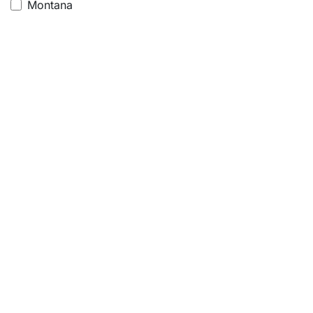
Montana
Tixol
Bruguer
Rubio Monocoat
Dosmar
Hg
3 M
Alba Rulo
Rango de precio