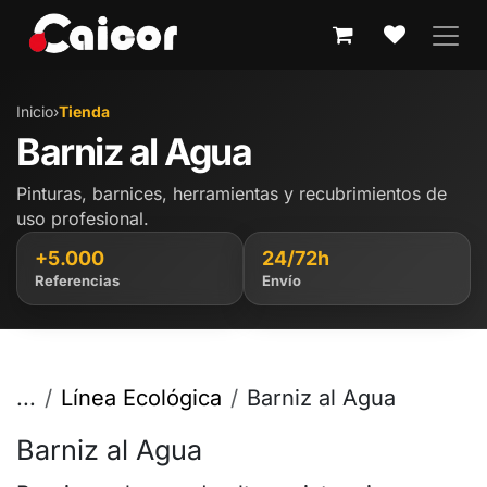
IR AL CONTENIDO
Inicio
›
Tienda
Barniz al Agua
Pinturas, barnices, herramientas y recubrimientos de
uso profesional.
+5.000
24/72h
Referencias
Envío
...
Línea Ecológica
Barniz al Agua
Barniz al Agua