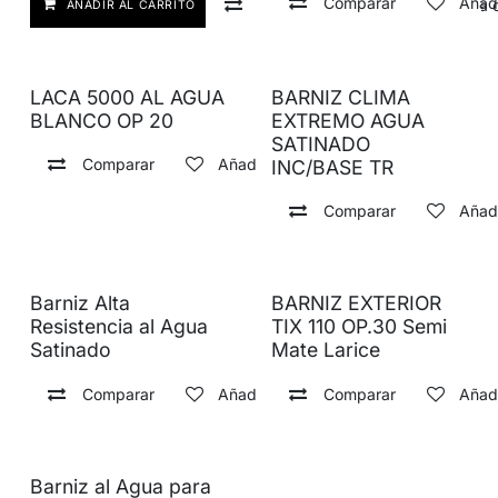
Comparar
Añadi
Comparar
Añadir a lista
AÑADIR AL CARRITO
LACA 5000 AL AGUA
BARNIZ CLIMA
BLANCO OP 20
EXTREMO AGUA
SATINADO
Comparar
Añadir a lista de deseos
INC/BASE TR
Comparar
Añadi
Barniz Alta
BARNIZ EXTERIOR
Resistencia al Agua
TIX 110 OP.30 Semi
Satinado
Mate Larice
Comparar
Añadir a lista de deseos
Comparar
Añadi
Barniz al Agua para