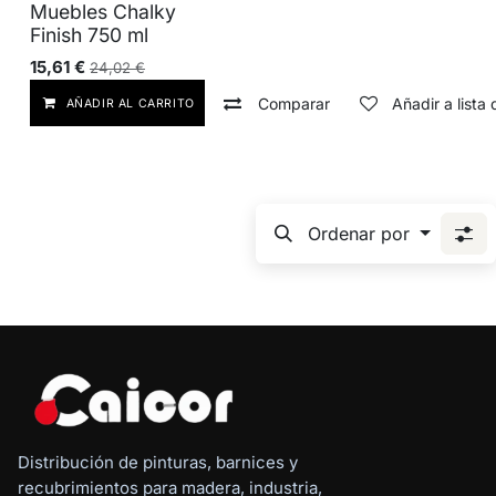
Muebles Chalky
Finish 750 ml
15,61
€
24,02
€
Comparar
Añadir a lista
AÑADIR AL CARRITO
Ordenar por
Distribución de pinturas, barnices y
recubrimientos para madera, industria,