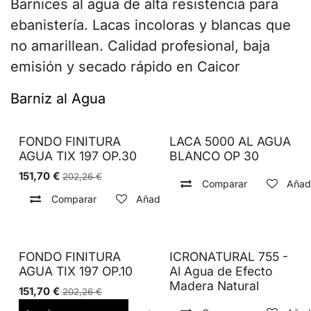
Barnices al agua de alta resistencia para
ebanistería. Lacas incoloras y blancas que
no amarillean. Calidad profesional, baja
emisión y secado rápido en Caicor
Barniz al Agua
FONDO FINITURA
LACA 5000 AL AGUA
AGUA TIX 197 OP.30
BLANCO OP 30
151,70
€
202,26
€
Comparar
Añadi
Comparar
Añadir a lista de deseos
FONDO FINITURA
ICRONATURAL 755 -
AGUA TIX 197 OP.10
Al Agua de Efecto
Madera Natural
151,70
€
202,26
€