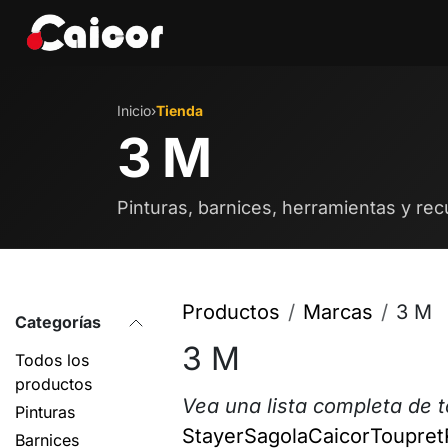
IR AL CONTENIDO
Tienda
Marcas
Eve
Inicio
›
Tienda
3 M
Pinturas, barnices, herramientas y rec
Productos
Marcas
3 M
Categorías
3 M
Todos los
productos
Vea una lista completa de 
Pinturas
Stayer
Sagola
Caicor
Toupret
Barnices