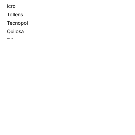
Icro
Tollens
Tecnopol
Quilosa
Ditosa
Ferroluz
Iris Color
König Ibérica
Oxirite
Rubio
Monocoat
Titan
Pentrilo
Plainsur
Disaflex
Propamsa