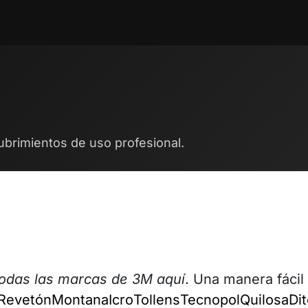
ntos
Blog
Cita
Contáctenos
Trabajos
ubrimientos de uso profesional.
todas las marcas de 3M aquí
. Una manera fácil 
Revetón
Montana
Icro
Tollens
Tecnopol
Quilosa
Di