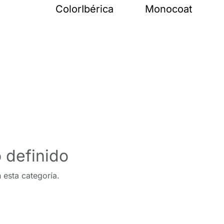
Color
Ibérica
Monocoat
 definido
 esta categoría.