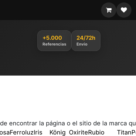
+5.000
24/72h
Referencias
Envío
de encontrar la página o el sitio de la marca qu
tosa
Ferroluz
Iris
König
Oxirite
Rubio
Titan
P