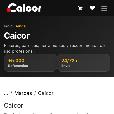
IR AL CONTENIDO
Inicio
›
Tienda
Caicor
Pinturas, barnices, herramientas y recubrimientos de
uso profesional.
+5.000
24/72h
Referencias
Envío
...
Marcas
Caicor
Caicor