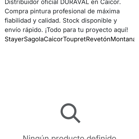
Distribuidor oficial DURAVAL en Caicor.
Compra pintura profesional de máxima
fiabilidad y calidad. Stock disponible y
envío rápido. ¡Todo para tu proyecto aquí!
Stayer
Sagola
Caicor
Toupret
Revetón
Montana
I
Ningún producto definido