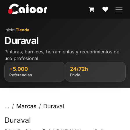
IR AL CONTENIDO
Inicio
›
Tienda
Duraval
Pinturas, barnices, herramientas y recubrimientos de
uso profesional.
+5.000
24/72h
Referencias
Envío
...
Marcas
Duraval
Duraval