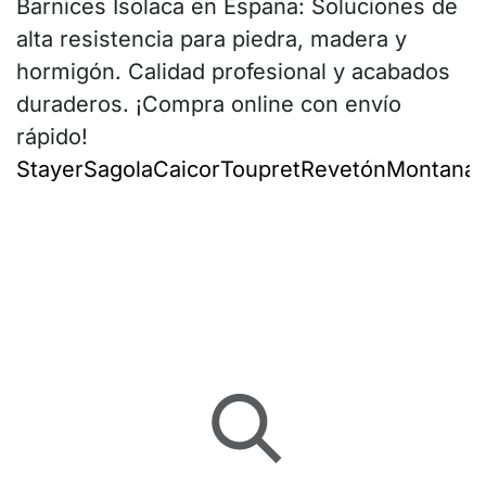
Barnices Isolaca en España: Soluciones de
alta resistencia para piedra, madera y
hormigón. Calidad profesional y acabados
duraderos. ¡Compra online con envío
rápido!
Stayer
Sagola
Caicor
Toupret
Revetón
Montana
I