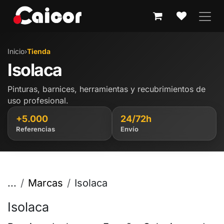
IR AL CONTENIDO
Inicio
›
Tienda
Isolaca
Pinturas, barnices, herramientas y recubrimientos de
uso profesional.
+5.000
24/72h
Referencias
Envío
...
Marcas
Isolaca
Isolaca