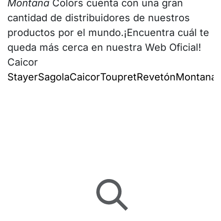
Montana
Colors cuenta con una gran
cantidad de distribuidores de nuestros
productos por el mundo.¡Encuentra cuál te
queda más cerca en nuestra Web Oficial!
Caicor
Stayer
Sagola
Caicor
Toupret
Revetón
Montana
I