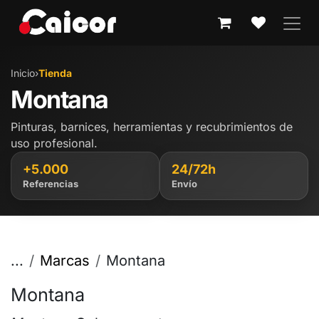
IR AL CONTENIDO
Inicio
›
Tienda
Montana
Pinturas, barnices, herramientas y recubrimientos de
uso profesional.
+5.000
24/72h
Referencias
Envío
...
Marcas
Montana
Montana