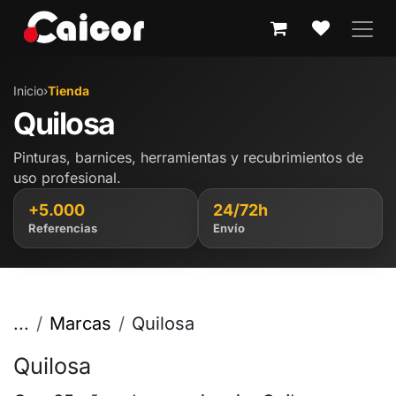
IR AL CONTENIDO
Inicio
›
Tienda
Quilosa
Pinturas, barnices, herramientas y recubrimientos de
uso profesional.
+5.000
24/72h
Referencias
Envío
...
Marcas
Quilosa
Quilosa