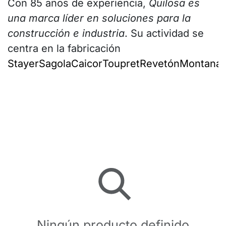
Con 85 años de experiencia,
Quilosa es
una marca líder en soluciones para la
construcción e industria
. Su actividad se
centra en la fabricación
Stayer
Sagola
Caicor
Toupret
Revetón
Montana
I
Ningún producto definido