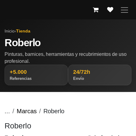
IR AL CONTENIDO
Inicio
›
Tienda
Roberlo
Pinturas, barnices, herramientas y recubrimientos de uso
profesional.
+5.000
24/72h
Referencias
Envío
...
Marcas
Roberlo
Roberlo