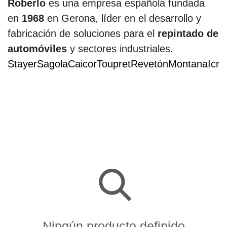
Roberlo
es una empresa española fundada
en
1968
en Gerona, líder en el desarrollo y
fabricación de soluciones para el
repintado de
automóviles
y sectores industriales.
Stayer
Sagola
Caicor
Toupret
Revetón
Montana
Icro
Ningún producto definido