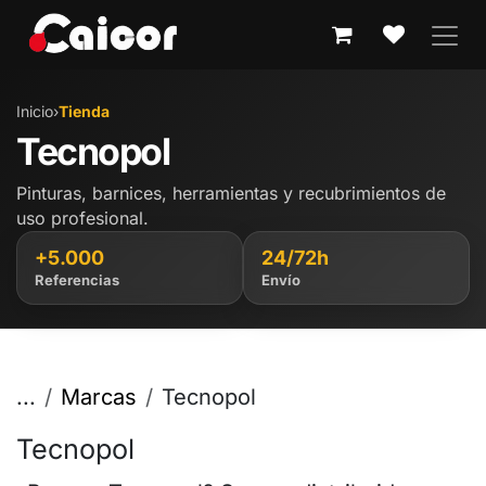
IR AL CONTENIDO
Inicio
›
Tienda
Tecnopol
Pinturas, barnices, herramientas y recubrimientos de
uso profesional.
+5.000
24/72h
Referencias
Envío
...
Marcas
Tecnopol
Tecnopol