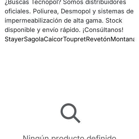
¿Buscas Tecnopol? Somos distribuidores
oficiales. Poliurea, Desmopol y sistemas de
impermeabilización de alta gama. Stock
disponible y envío rápido. ¡Consúltanos!
Stayer
Sagola
Caicor
Toupret
Revetón
Montana
I
Ningún producto definido