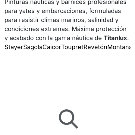
Pinturas náuticas y barnices profesionales
para yates y embarcaciones, formuladas
para resistir climas marinos, salinidad y
condiciones extremas. Máxima protección
y acabado con la gama náutica de
Titanlux
.
Stayer
Sagola
Caicor
Toupret
Revetón
Montana
I