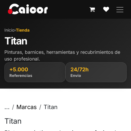
IR AL CONTENIDO
Inicio
›
Tienda
Titan
Pinturas, barnices, herramientas y recubrimientos de
uso profesional.
+5.000
24/72h
Referencias
Envío
...
Marcas
Titan
Titan