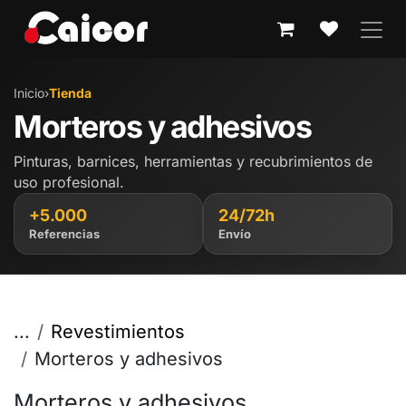
IR AL CONTENIDO
Inicio
›
Tienda
Morteros y adhesivos
Pinturas, barnices, herramientas y recubrimientos de
uso profesional.
+5.000
24/72h
Referencias
Envío
...
Revestimientos
Morteros y adhesivos
Morteros y adhesivos