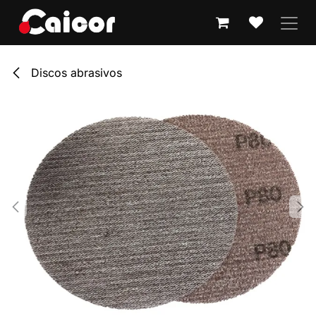
IR AL CONTENIDO
Discos abrasivos