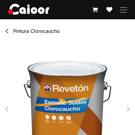
IR AL CONTENIDO
Pintura Clorocaucho