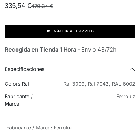
335,54
€
479,34
€
AÑADIR AL CARRITO
Recogida en Tienda 1 Hora
-
Envío 48/72h
Especificaciones
Colors Ral
Ral 3009
,
Ral 7042
,
RAL 6002
Fabricante /
Ferroluz
Marca
Fabricante / Marca
:
Ferroluz