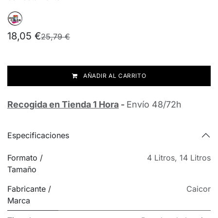
18,05
€
25,79
€
AÑADIR AL CARRITO
Recogida en Tienda 1 Hora
-
Envío 48/72h
Especificaciones
Formato /
4 Litros
,
14 Litros
Tamaño
Fabricante /
Caicor
Marca