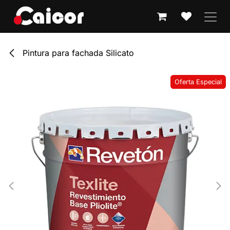
IR AL CONTENIDO
Pintura para fachada Silicato
Oferta Especial
Oferta Especial