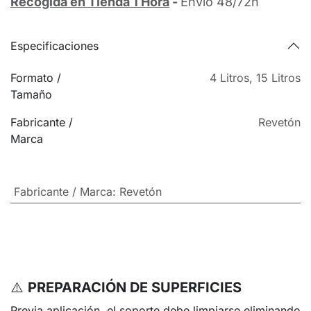
Recogida en Tienda 1 Hora
-
Envío 48/72h
Especificaciones
Formato /
4 Litros
,
15 Litros
Tamaño
Fabricante /
Revetón
Marca
Fabricante / Marca
:
Revetón
⚠️
PREPARACIÓN DE SUPERFICIES
Previa aplicación, el soporte debe limpiarse eliminando