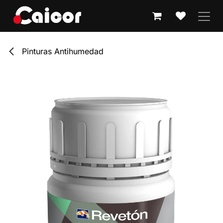
IR AL CONTENIDO
Pinturas Antihumedad