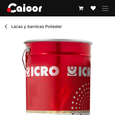
IR AL CONTENIDO
Lacas y barnices Poliester