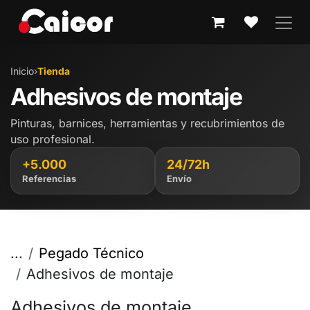
IR AL CONTENIDO
Inicio
›
Tienda
Adhesivos de montaje
Pinturas, barnices, herramientas y recubrimientos de
uso profesional.
+5.000
24/72h
Referencias
Envío
...
Pegado Técnico
Adhesivos de montaje
Adhesivos de montaje