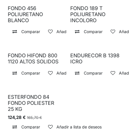
FONDO 456
FONDO 189 T
POLIURETANO
POLIURETANO
BLANCO
INCOLORO
Comparar
Añadir a lista de deseos
Comparar
Añadi
FONDO HIFOND 800
ENDURECOR B 1398
1120 ALTOS SOLIDOS
ICRO
Comparar
Añadir a lista de deseos
Comparar
Añadi
ESTERFONDO 84
FONDO POLIESTER
25 KG
124,28
€
165,70
€
Comparar
Añadir a lista de deseos