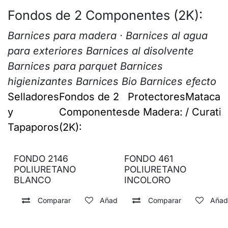
Fondos de 2 Componentes (2K):
Barnices para madera
· Barnices al agua
para exteriores Barnices al disolvente
Barnices para parquet Barnices
higienizantes Barnices Bio Barnices efecto
Selladores
Fondos de 2
Protectores
Matacar
y
Componentes
de Madera:
/ Curati
Tapaporos
(2K):
FONDO 2146
FONDO 461
POLIURETANO
POLIURETANO
BLANCO
INCOLORO
Comparar
Añadir a lista de deseos
Comparar
Añadi