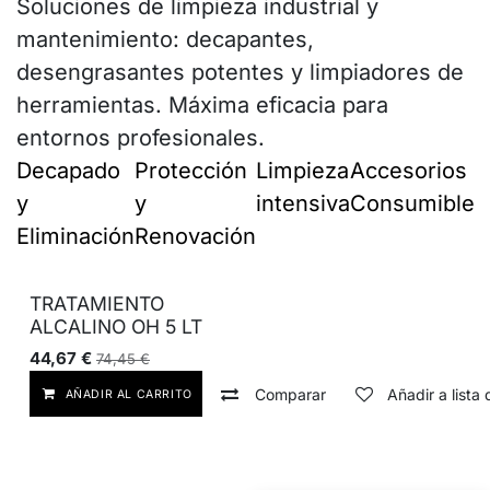
Soluciones de limpieza industrial y
mantenimiento: decapantes,
desengrasantes potentes y limpiadores de
herramientas. Máxima eficacia para
entornos profesionales.
Decapado
Protección
Limpieza
Accesorios y
y
y
intensiva
Consumibles
Eliminación
Renovación
TRATAMIENTO
ALCALINO OH 5 LT
44,67
€
74,45
€
Comparar
Añadir a lista
AÑADIR AL CARRITO