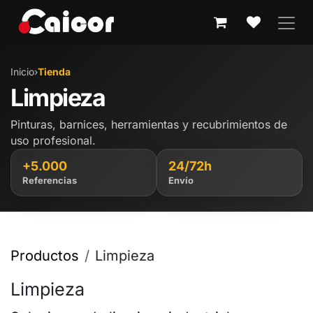
IR AL CONTENIDO
Inicio
›
Tienda
Limpieza
Pinturas, barnices, herramientas y recubrimientos de
uso profesional.
+5.000
24/72h
Referencias
Envío
Productos
Limpieza
Limpieza