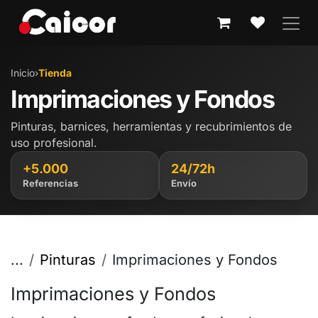
IR AL CONTENIDO
Inicio
›
Tienda
Imprimaciones y Fondos
Pinturas, barnices, herramientas y recubrimientos de
uso profesional.
+5.000
24/72h
Referencias
Envío
...
Pinturas
Imprimaciones y Fondos
Imprimaciones y Fondos