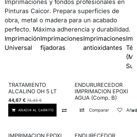
Imprimaciones y fondos profesionales en
Pinturas Caicor. Prepara superficies de
obra, metal o madera para un acabado
perfecto. Máxima adherencia y durabilidad.
Imprimación
Imprimaciones
Imprimaciones
Imp
Universal
fijadoras
antioxidantes
Téc
(Me
Sue
TRATAMIENTO
ENDURURECEDOR
ALCALINO OH 5 LT
IMPRIMACION EPOXI
AGUA (Comp. B)
44,67
€
74,45
€
Comparar
Añadi
Comparar
Añadir a lista
AÑADIR AL CARRITO
IMPRIMACION EPOXI
ENDURECEDOR