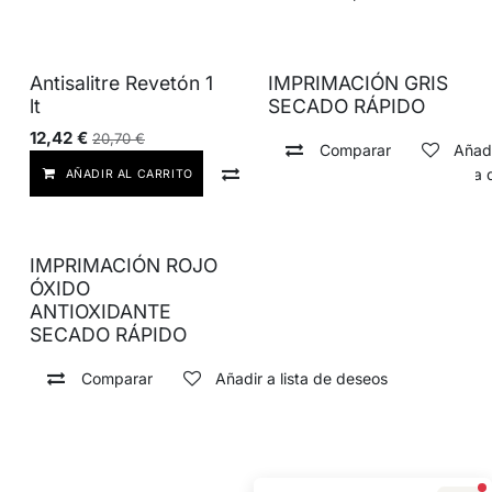
Antisalitre Revetón 1
IMPRIMACIÓN GRIS
lt
SECADO RÁPIDO
12,42
€
20,70
€
Comparar
Añadi
Comparar
Añadir a lista
AÑADIR AL CARRITO
IMPRIMACIÓN ROJO
ÓXIDO
ANTIOXIDANTE
SECADO RÁPIDO
Comparar
Añadir a lista de deseos