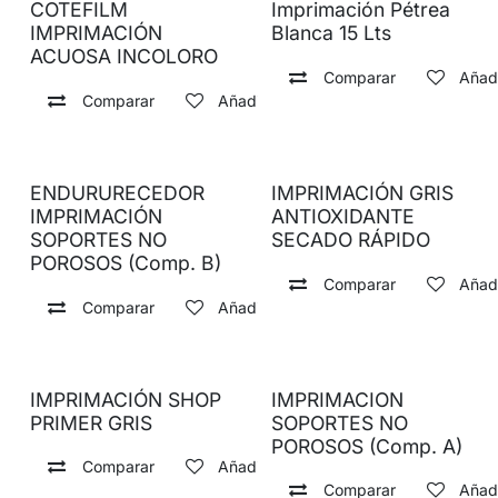
COTEFILM
Imprimación Pétrea
IMPRIMACIÓN
Blanca 15 Lts
ACUOSA INCOLORO
Comparar
Añadi
Comparar
Añadir a lista de deseos
ENDURURECEDOR
IMPRIMACIÓN GRIS
IMPRIMACIÓN
ANTIOXIDANTE
SOPORTES NO
SECADO RÁPIDO
POROSOS (Comp. B)
Comparar
Añadi
Comparar
Añadir a lista de deseos
IMPRIMACIÓN SHOP
IMPRIMACION
PRIMER GRIS
SOPORTES NO
POROSOS (Comp. A)
Comparar
Añadir a lista de deseos
Comparar
Añadi