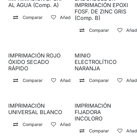
AL AGUA (Comp. A)
IMPRIMACIÓN EPOXI
FOSF. DE ZINC GRIS
Comparar
Añadir a lista de deseos
(Comp. B)
Comparar
Añadi
IMPRIMACIÓN ROJO
MINIO
ÓXIDO SECADO
ELECTROLÍTICO
RÁPIDO
NARANJA
Comparar
Añadir a lista de deseos
Comparar
Añadi
IMPRIMACIÓN
IMPRIMACIÓN
UNIVERSAL BLANCO
FIJADORA
INCOLORO
Comparar
Añadir a lista de deseos
Comparar
Añadi