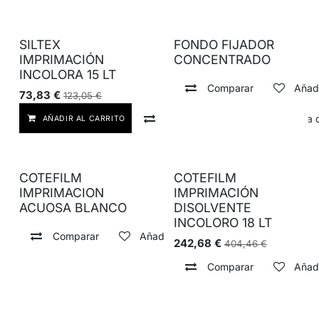
SILTEX
FONDO FIJADOR
IMPRIMACIÓN
CONCENTRADO
INCOLORA 15 LT
Comparar
Añadi
73,83
€
123,05
€
Comparar
Añadir a lista
AÑADIR AL CARRITO
COTEFILM
COTEFILM
IMPRIMACION
IMPRIMACIÓN
ACUOSA BLANCO
DISOLVENTE
INCOLORO 18 LT
Comparar
Añadir a lista de deseos
242,68
€
404,46
€
Comparar
Añadi