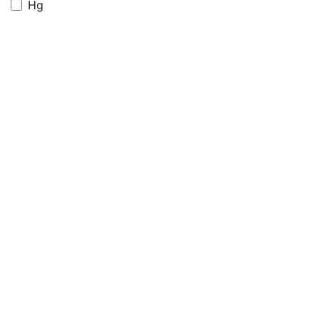
Hg
3 M
Alba Rulo
Rango de precio