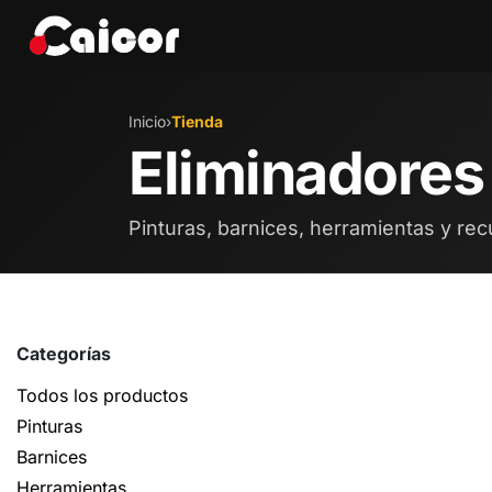
IR AL CONTENIDO
Tienda
Marcas
Eve
Inicio
›
Tienda
Eliminadore
Pinturas, barnices, herramientas y rec
Categorías
Todos los productos
Pinturas
Barnices
Herramientas