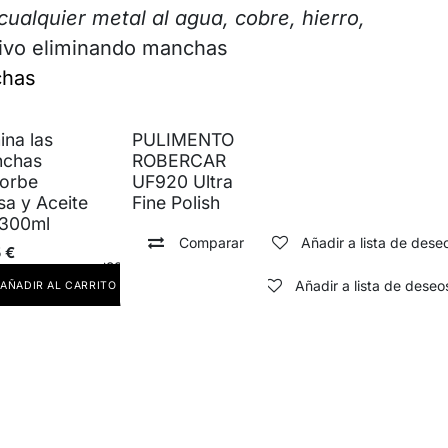
cualquier metal al agua, cobre, hierro,
tivo eliminando manchas
chas
ina las
PULIMENTO
chas
ROBERCAR
orbe
UF920 Ultra
sa y Aceite
Fine Polish
300ml
Comparar
Añadir a lista de dese
5
€
ir a lista de deseos
Comparar
Añadir a lista de deseo
AÑADIR AL CARRITO