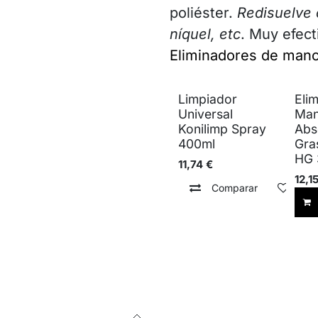
poliéster.
Redisuelve 
níquel, etc
. Muy efec
Eliminadores de man
Limpiador
Elim
Universal
Man
Konilimp Spray
Abs
400ml
Gra
HG 
11,74
€
12,1
Comparar
Añad