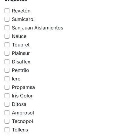
Revetón
Sumicarol
San Juan Aislamientos
Neuce
Toupret
Plainsur
Disaflex
Pentrilo
Icro
Propamsa
Iris Color
Ditosa
Ambrosol
Tecnopol
Tollens