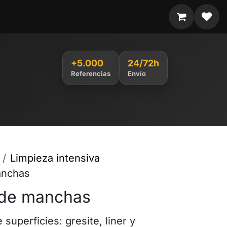
+5.000
24/72h
Referencias
Envío
Limpieza intensiva
anchas
 de manchas
 superficies: gresite, liner y