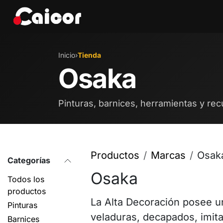
IR AL CONTENIDO
Tienda
Marcas
Eve
Inicio
›
Tienda
Osaka
Pinturas, barnices, herramientas y rec
Productos
Marcas
Osak
Categorías
Osaka
Todos los
productos
La Alta Decoración posee u
Pinturas
veladuras, decapados, imita
Barnices