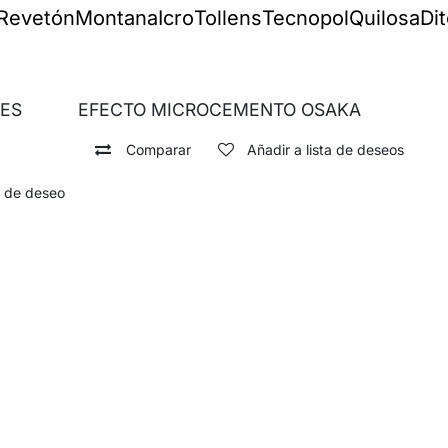
Revetón
Montana
Icro
Tollens
Tecnopol
Quilosa
Di
RES
EFECTO MICROCEMENTO OSAKA
Comparar
Añadir a lista de deseos
a de deseos