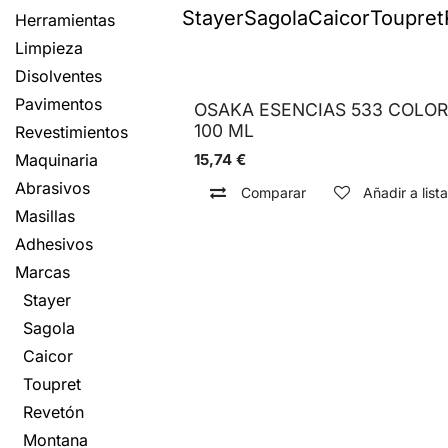
Stayer
Sagola
Caicor
Toupret
Herramientas
Limpieza
Disolventes
Pavimentos
OSAKA ESENCIAS 533 COLO
100 ML
Revestimientos
Maquinaria
15,74
€
Abrasivos
Comparar
Añadir a list
Masillas
Adhesivos
Marcas
Stayer
Sagola
Caicor
Toupret
Revetón
Montana