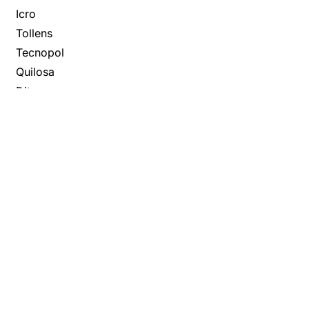
Icro
Tollens
Tecnopol
Quilosa
Ditosa
Ferroluz
Iris Color
König Ibérica
Oxirite
Rubio
Monocoat
Titan
Pentrilo
Plainsur
Disaflex
Propamsa