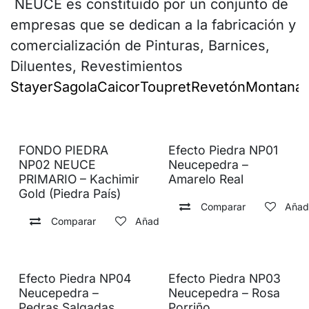
NEUCE es constituido por un conjunto de
empresas que se dedican a la fabricación y
comercialización de Pinturas, Barnices,
Diluentes, Revestimientos
Stayer
Sagola
Caicor
Toupret
Revetón
Montana
I
FONDO PIEDRA
Efecto Piedra NP01
NP02 NEUCE
Neucepedra –
PRIMARIO – Kachimir
Amarelo Real
Gold (Piedra País)
Comparar
Añadi
Comparar
Añadir a lista de deseos
Efecto Piedra NP04
Efecto Piedra NP03
Neucepedra –
Neucepedra – Rosa
Pedras Salgadas
Porriño