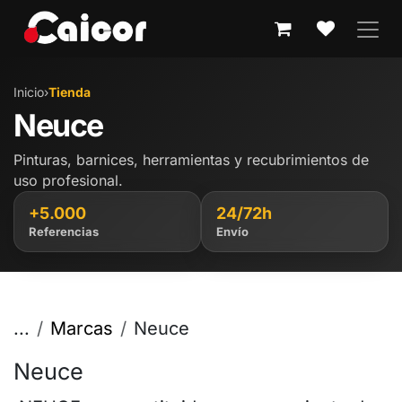
IR AL CONTENIDO
Inicio
›
Tienda
Neuce
Pinturas, barnices, herramientas y recubrimientos de
uso profesional.
+5.000
24/72h
Referencias
Envío
...
Marcas
Neuce
Neuce