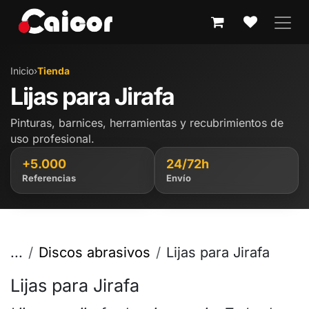
IR AL CONTENIDO
Inicio
›
Tienda
Lijas para Jirafa
Pinturas, barnices, herramientas y recubrimientos de
uso profesional.
+5.000
24/72h
Referencias
Envío
...
Discos abrasivos
Lijas para Jirafa
Lijas para Jirafa