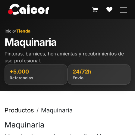
IR AL CONTENIDO
Inicio
›
Tienda
Maquinaria
Pinturas, barnices, herramientas y recubrimientos de
uso profesional.
+5.000
24/72h
Referencias
Envío
Productos
Maquinaria
Maquinaria