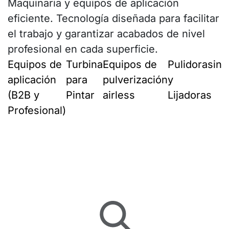
Maquinaria y equipos de aplicación
eficiente. Tecnología diseñada para facilitar
el trabajo y garantizar acabados de nivel
profesional en cada superficie.
Equipos de
Turbina
Equipos de
Pulidoras
ing
aplicación
para
pulverización
y
(B2B y
Pintar
airless
Lijadoras
Profesional)