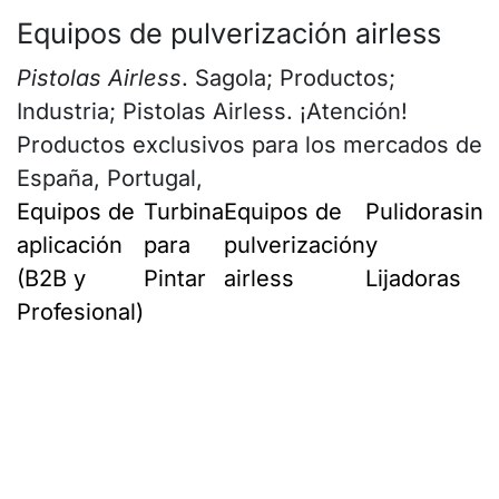
Equipos de pulverización airless
Pistolas Airless
. Sagola; Productos;
Industria; Pistolas Airless. ¡Atención!
Productos exclusivos para los mercados de
España, Portugal,
Equipos de
Turbina
Equipos de
Pulidoras
ing
aplicación
para
pulverización
y
(B2B y
Pintar
airless
Lijadoras
Profesional)