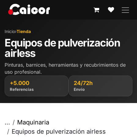
IR AL CONTENIDO
Inicio
›
Tienda
Equipos de pulverización
airless
Pinturas, barnices, herramientas y recubrimientos de
uso profesional.
+5.000
24/72h
Referencias
Envío
...
Maquinaria
Equipos de pulverización airless