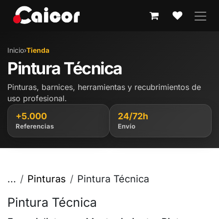
IR AL CONTENIDO
Inicio
›
Tienda
Pintura Técnica
Pinturas, barnices, herramientas y recubrimientos de
uso profesional.
+5.000
24/72h
Referencias
Envío
...
Pinturas
Pintura Técnica
Pintura Técnica