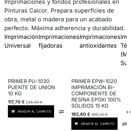
Imprimaciones y fondos profesionales en
Pinturas Caicor. Prepara superficies de
obra, metal o madera para un acabado
perfecto. Máxima adherencia y durabilidad.
Imprimación
Imprimaciones
Imprimaciones
Imp
Universal
fijadoras
antioxidantes
Téc
(Me
Sue
PRIMER PU-1030
PRIMER EPW-1020
PUENTE DE UNION
IMPRIMACIÓN BI-
10 KG
COMPONENTE DE
RESINA EPOXI 100%
117,70
€
235,40
€
SÓLIDOS 15 KG
Comparar
Añadir a lista
AÑADIR AL CARRITO
192,60
€
385,20
€
AÑADIR AL CARRITO