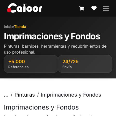
IR AL CONTENIDO
Inicio
›
Tienda
Imprimaciones y Fondos
Pinturas, barnices, herramientas y recubrimientos de
uso profesional.
+5.000
24/72h
Referencias
Envío
...
Pinturas
Imprimaciones y Fondos
Imprimaciones y Fondos