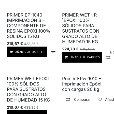
PRIMER EP-1040
PRIMER WET ( R
IMPRIMACIÓN BI-
)EPOXI 100%
COMPONENTE DE
SÓLIDOS PARA
RESINA EPOXI 100%
SUSTRATOS CON
SÓLIDOS 15 KG
GRADO ALTO DE
HUMEDAD 15 KG
216,67
€
433,35
€
224,70
€
449,40
€
Comparar
Añadir a lista
AÑADIR AL CARRITO
AÑADIR AL CARRITO
PRIMER WET EPOXI
Primer EPw-1010 –
100% SÓLIDOS
Imprimación Epóxi
PARA SUSTRATOS
con cargas 20 kg
CON GRADO ALTO
Comparar
Añadi
DE HUMEDAD 15 KG
216,67
€
433,35
€