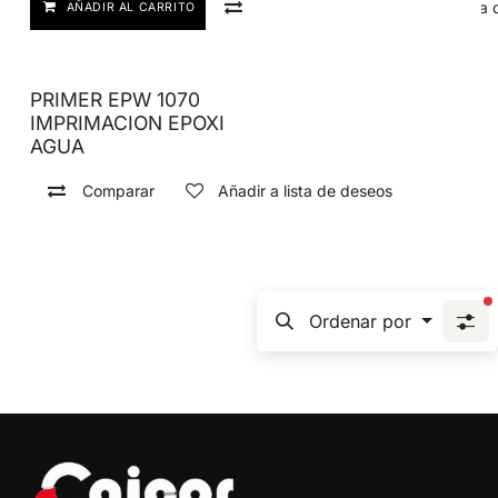
Comparar
Añadir a lista
AÑADIR AL CARRITO
PRIMER EPW 1070
IMPRIMACION EPOXI
AGUA
Comparar
Añadir a lista de deseos
f
Ordenar por