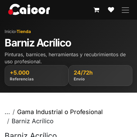
IR AL CONTENIDO
Inicio
›
Tienda
Barniz Acrílico
Pinturas, barnices, herramientas y recubrimientos de
uso profesional.
+5.000
24/72h
Referencias
Envío
...
Gama Industrial o Profesional
Barniz Acrílico
Barniz Acrílico