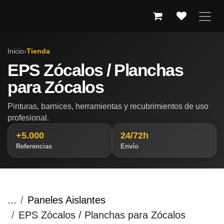
IR AL CONTENIDO
Inicio
›
Tienda
EPS Zócalos / Planchas
para Zócalos
Pinturas, barnices, herramientas y recubrimientos de uso
profesional.
+5.000
24/72h
Referencias
Envío
...
Paneles Aislantes
EPS Zócalos / Planchas para Zócalos