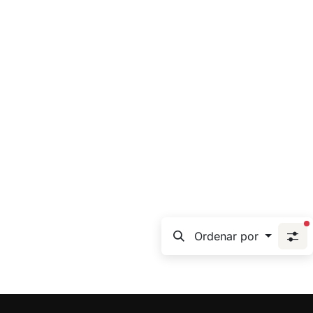
f
Ordenar por