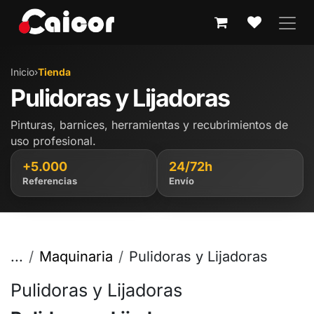
IR AL CONTENIDO
Inicio
›
Tienda
Pulidoras y Lijadoras
Pinturas, barnices, herramientas y recubrimientos de
uso profesional.
+5.000
24/72h
Referencias
Envío
...
Maquinaria
Pulidoras y Lijadoras
Pulidoras y Lijadoras