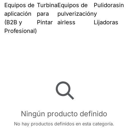
Equipos de
Turbina
Equipos de
Pulidoras
ing
aplicación
para
pulverización
y
(B2B y
Pintar
airless
Lijadoras
Profesional)
Ningún producto definido
No hay productos definidos en esta categoría.