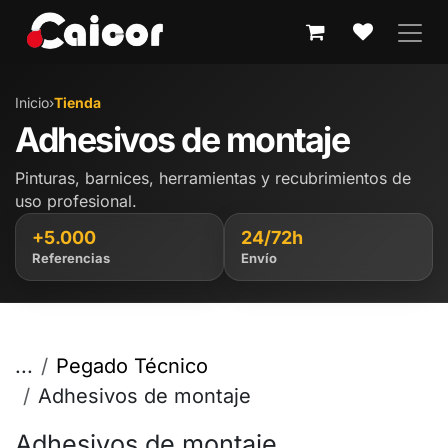
IR AL CONTENIDO
Inicio
›
Tienda
Adhesivos de montaje
Pinturas, barnices, herramientas y recubrimientos de
uso profesional.
+5.000
24/72h
Referencias
Envío
...
Pegado Técnico
Adhesivos de montaje
Adhesivos de montaje