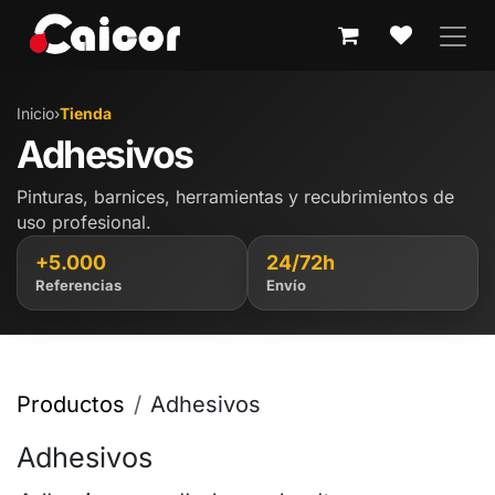
IR AL CONTENIDO
Inicio
›
Tienda
Adhesivos
Pinturas, barnices, herramientas y recubrimientos de
uso profesional.
+5.000
24/72h
Referencias
Envío
Productos
Adhesivos
Adhesivos