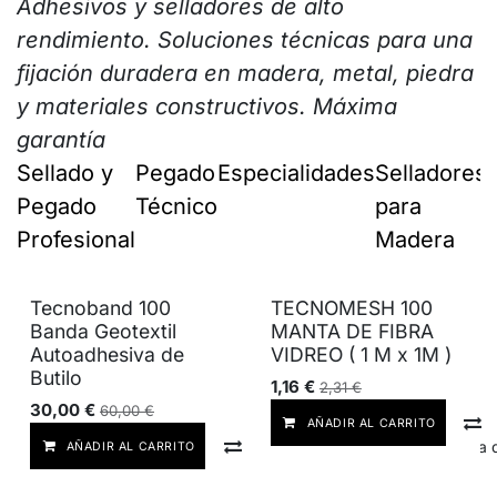
Adhesivos y selladores de alto
rendimiento. Soluciones técnicas para una
fijación duradera en madera, metal, piedra
y materiales constructivos. Máxima
garantía
Sellado y
Pegado
Especialidades
Selladores
Pegado
Técnico
para
Profesional
Madera
Tecnoband 100
TECNOMESH 100
Banda Geotextil
MANTA DE FIBRA
Autoadhesiva de
VIDREO ( 1 M x 1M )
Butilo
1,16
€
2,31
€
30,00
€
60,00
€
AÑADIR AL CARRITO
Comparar
Añadir a lista
AÑADIR AL CARRITO