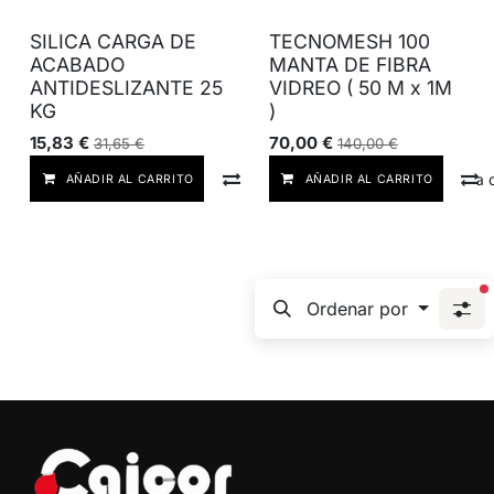
SILICA CARGA DE
TECNOMESH 100
ACABADO
MANTA DE FIBRA
ANTIDESLIZANTE 25
VIDREO ( 50 M x 1M
KG
)
15,83
€
70,00
€
31,65
€
140,00
€
Comparar
Añadir a lista
AÑADIR AL CARRITO
AÑADIR AL CARRITO
f
Ordenar por