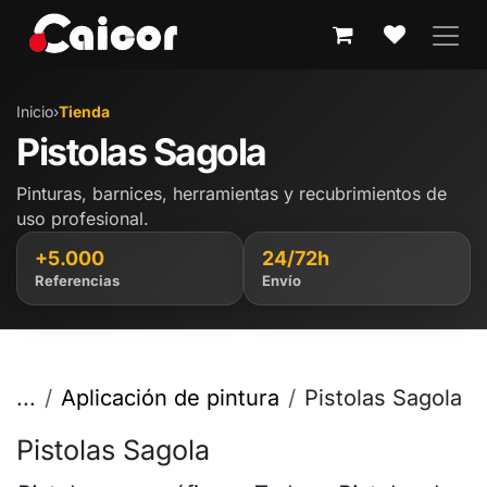
IR AL CONTENIDO
Inicio
›
Tienda
Pistolas Sagola
Pinturas, barnices, herramientas y recubrimientos de
uso profesional.
+5.000
24/72h
Referencias
Envío
...
Aplicación de pintura
Pistolas Sagola
Pistolas Sagola