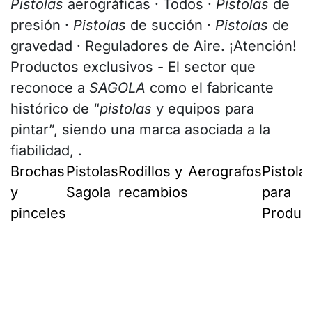
Pistolas
aerográficas · Todos ·
Pistolas
de
presión ·
Pistolas
de succión ·
Pistolas
de
gravedad · Reguladores de Aire. ¡Atención!
Productos exclusivos - El sector que
reconoce a
SAGOLA
como el fabricante
histórico de “
pistolas
y equipos para
pintar”, siendo una marca asociada a la
fiabilidad, .
Brochas
Pistolas
Rodillos y
Aerografos
Pistola
y
Sagola
recambios
para
pinceles
Produc