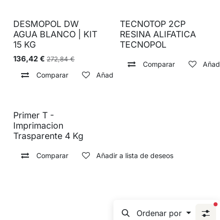
DESMOPOL DW
TECNOTOP 2CP
AGUA BLANCO | KIT
RESINA ALIFATICA
15 KG
TECNOPOL
136,42
€
272,84
€
Comparar
Añadi
Comparar
Añadir a lista de deseos
Primer T -
Imprimacion
Trasparente 4 Kg
Comparar
Añadir a lista de deseos
f
Ordenar por