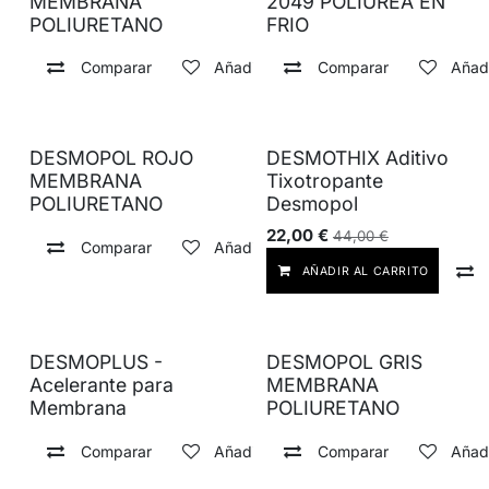
MEMBRANA
2049 POLIUREA EN
POLIURETANO
FRIO
Comparar
Añadir a lista de deseos
Comparar
Añadi
DESMOPOL ROJO
DESMOTHIX Aditivo
MEMBRANA
Tixotropante
POLIURETANO
Desmopol
22,00
€
44,00
€
Comparar
Añadir a lista de deseos
AÑADIR AL CARRITO
DESMOPLUS -
DESMOPOL GRIS
Acelerante para
MEMBRANA
Membrana
POLIURETANO
Comparar
Añadir a lista de deseos
Comparar
Añadi