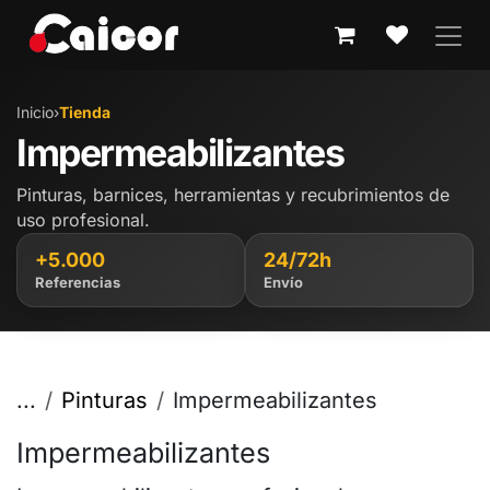
IR AL CONTENIDO
Inicio
›
Tienda
Impermeabilizantes
Pinturas, barnices, herramientas y recubrimientos de
uso profesional.
+5.000
24/72h
Referencias
Envío
...
Pinturas
Impermeabilizantes
Impermeabilizantes