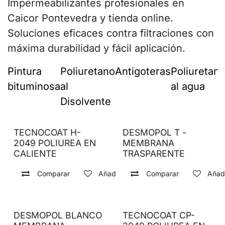
Impermeabilizantes profesionales en
Caicor Pontevedra y tienda online.
Soluciones eficaces contra filtraciones con
máxima durabilidad y fácil aplicación.
Pintura
Poliuretano
Antigoteras
Poliuretan
bituminosa
al
al agua
Disolvente
TECNOCOAT H-
DESMOPOL T -
2049 POLIUREA EN
MEMBRANA
CALIENTE
TRASPARENTE
Comparar
Añadir a lista de deseos
Comparar
Añadi
DESMOPOL BLANCO
TECNOCOAT CP-