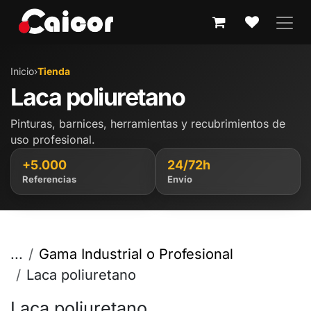
IR AL CONTENIDO
Inicio
›
Tienda
Laca poliuretano
Pinturas, barnices, herramientas y recubrimientos de
uso profesional.
+5.000
24/72h
Referencias
Envío
...
Gama Industrial o Profesional
Laca poliuretano
Laca poliuretano