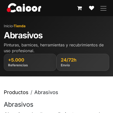
IR AL CONTENIDO
Inicio
›
Tienda
Abrasivos
Pinturas, barnices, herramientas y recubrimientos de
uso profesional.
+5.000
24/72h
Referencias
Envío
Productos
Abrasivos
Abrasivos