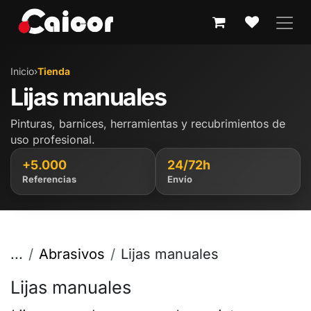
IR AL CONTENIDO
Inicio
›
Tienda
Lijas manuales
Pinturas, barnices, herramientas y recubrimientos de
uso profesional.
+5.000
24/72h
Referencias
Envío
...
Abrasivos
Lijas manuales
Lijas manuales