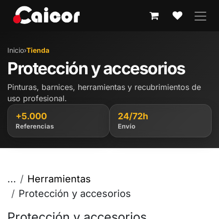
IR AL CONTENIDO
Inicio
›
Tienda
Protección y accesorios
Pinturas, barnices, herramientas y recubrimientos de
uso profesional.
+5.000
24/72h
Referencias
Envío
...
Herramientas
Protección y accesorios
Protección y accesorios