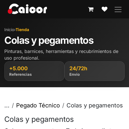
IR AL CONTENIDO
Inicio
›
Tienda
Colas y pegamentos
Pinturas, barnices, herramientas y recubrimientos de
uso profesional.
+5.000
24/72h
Referencias
Envío
...
Pegado Técnico
Colas y pegamentos
Colas y pegamentos