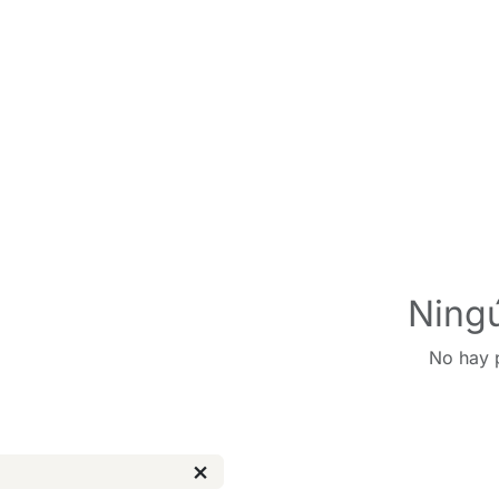
Ningú
No hay p