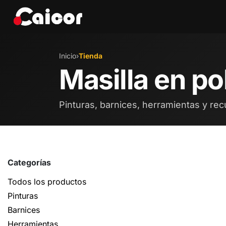
IR AL CONTENIDO
Tienda
Marcas
Eve
Inicio
›
Tienda
Masilla en po
Pinturas, barnices, herramientas y rec
Categorías
Todos los productos
Pinturas
Barnices
Herramientas