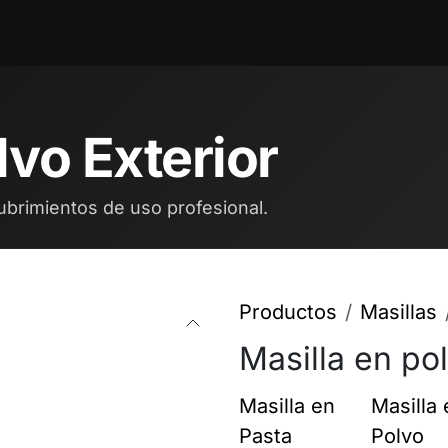
ntos
Blog
Cita
Contáctenos
Trabajos
lvo Exterior
ubrimientos de uso profesional.
Productos
Masillas
Masilla en pol
Masilla en
Masilla 
Pasta
Polvo