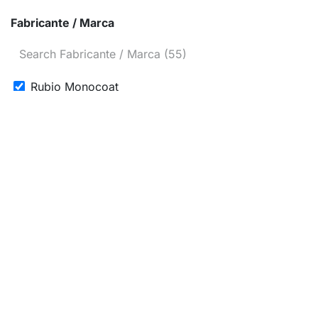
Fabricante / Marca
Rubio Monocoat
Revetón
Iris Color
Plainsur
Sumicarol
Montana
Bruguer
Tecnopol
Tixol
Rango de precio
DROVI
Xylazel
Ferroluz