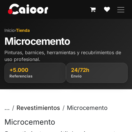
IR AL CONTENIDO
Inicio
›
Tienda
Microcemento
Pinturas, barnices, herramientas y recubrimientos de
uso profesional.
+5.000
24/72h
Referencias
Envío
...
Revestimientos
Microcemento
Microcemento