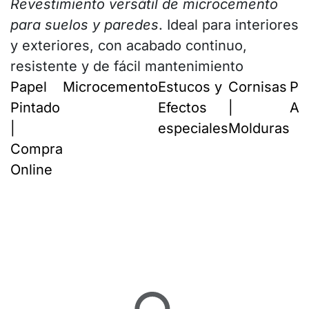
Revestimiento versátil de microcemento
para suelos y paredes
. Ideal para interiores
y exteriores, con acabado continuo,
resistente y de fácil mantenimiento
Papel
Microcemento
Estucos y
Cornisas
Pa
Pintado
Efectos
|
Ai
|
especiales
Molduras
Compra
Online